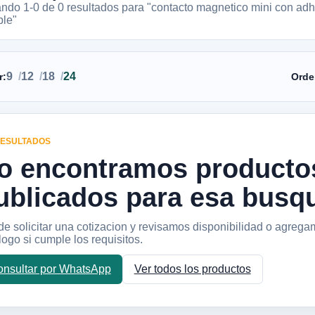
ando 1-
0
de
0
resultados
para "contacto magnetico mini con adh
ble"
9
12
18
24
r:
Orde
RESULTADOS
o encontramos producto
ublicados para esa busq
e solicitar una cotizacion y revisamos disponibilidad o agrega
logo si cumple los requisitos.
nsultar por WhatsApp
Ver todos los productos