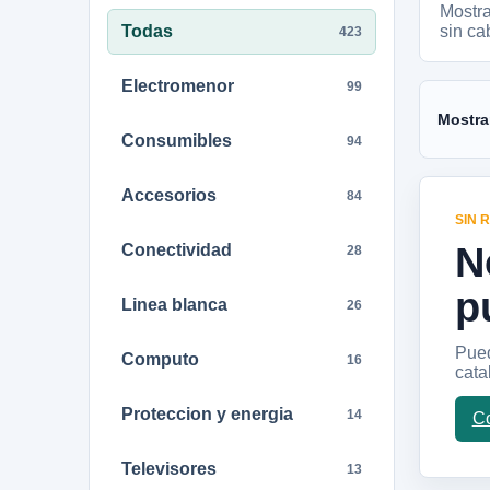
Mostr
Todas
sin ca
423
Electromenor
99
Mostra
Consumibles
94
Accesorios
84
SIN 
N
Conectividad
28
p
Linea blanca
26
Pued
Computo
16
cata
Proteccion y energia
14
Co
Televisores
13