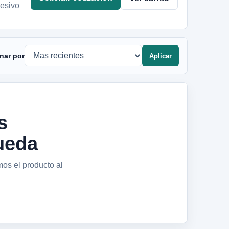
esivo
nar por
Aplicar
s
ueda
mos el producto al