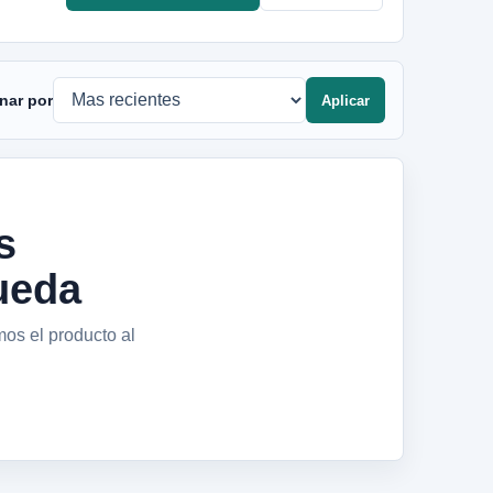
nar por
Aplicar
s
ueda
mos el producto al