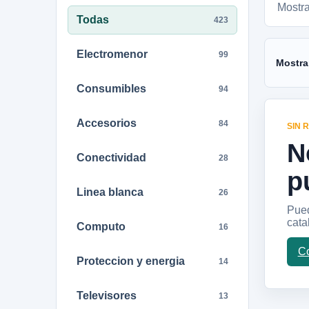
Mostr
Todas
423
Electromenor
99
Mostra
Consumibles
94
Accesorios
84
SIN 
N
Conectividad
28
p
Linea blanca
26
Pued
cata
Computo
16
Co
Proteccion y energia
14
Televisores
13