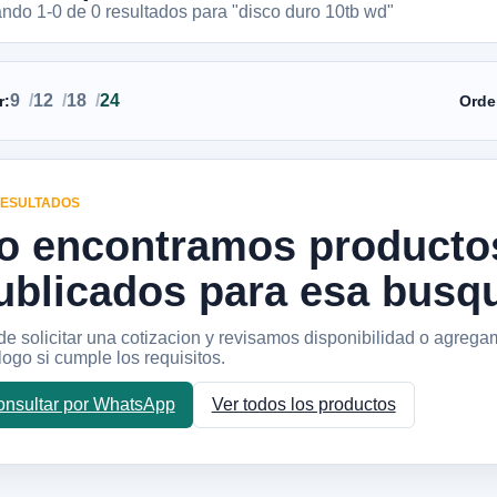
ando 1-
0
de
0
resultados
para "disco duro 10tb wd"
9
12
18
24
r:
Orde
RESULTADOS
o encontramos producto
ublicados para esa busq
e solicitar una cotizacion y revisamos disponibilidad o agrega
logo si cumple los requisitos.
nsultar por WhatsApp
Ver todos los productos