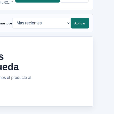
6v30al"
nar por
Aplicar
s
ueda
mos el producto al