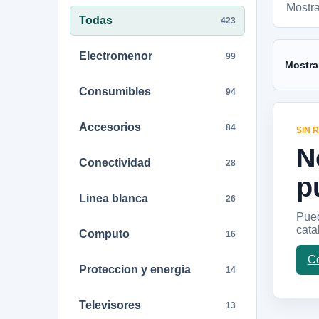
Mostr
Todas
423
Electromenor
99
Mostra
Consumibles
94
Accesorios
84
SIN 
N
Conectividad
28
p
Linea blanca
26
Pued
cata
Computo
16
Co
Proteccion y energia
14
Televisores
13