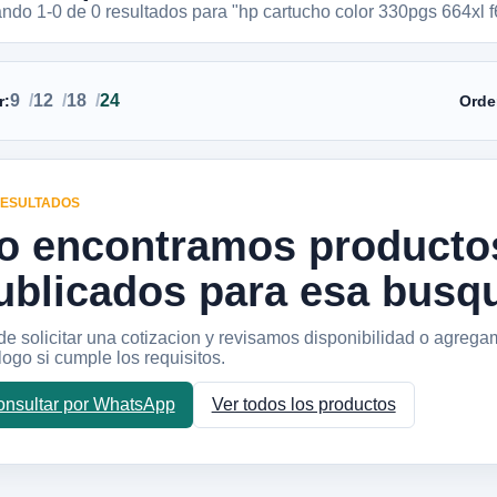
ando 1-
0
de
0
resultados
para "hp cartucho color 330pgs 664xl f
9
12
18
24
r:
Orde
RESULTADOS
o encontramos producto
ublicados para esa busq
e solicitar una cotizacion y revisamos disponibilidad o agrega
logo si cumple los requisitos.
nsultar por WhatsApp
Ver todos los productos