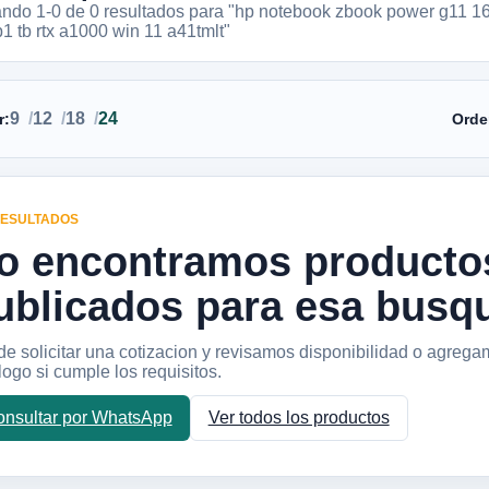
ando 1-
0
de
0
resultados
para "hp notebook zbook power g11 16
1 tb rtx a1000 win 11 a41tmlt"
9
12
18
24
r:
Orde
RESULTADOS
o encontramos producto
ublicados para esa busq
e solicitar una cotizacion y revisamos disponibilidad o agrega
logo si cumple los requisitos.
nsultar por WhatsApp
Ver todos los productos