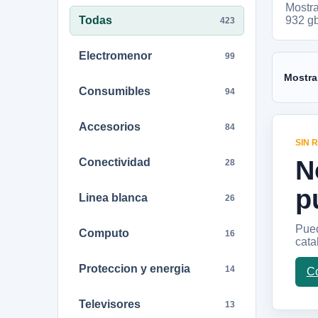
Mostr
Todas
932 gb
423
Electromenor
99
Mostra
Consumibles
94
Accesorios
84
SIN 
N
Conectividad
28
p
Linea blanca
26
Pued
Computo
16
cata
Proteccion y energia
14
Co
Televisores
13