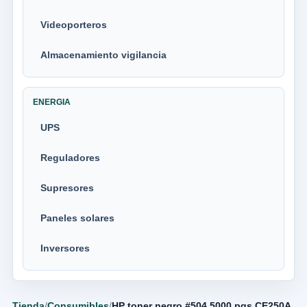
Videoporteros
Almacenamiento vigilancia
ENERGIA
UPS
Reguladores
Supresores
Paneles solares
Inversores
Tienda
/
Consumibles
/
HP toner negro #504 5000 pgs CE250A