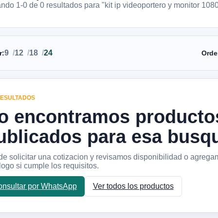
ando 1-
0
de
0
resultados
para "kit ip videoportero y monitor 108
9
12
18
24
r:
Orde
RESULTADOS
o encontramos producto
ublicados para esa busq
e solicitar una cotizacion y revisamos disponibilidad o agrega
logo si cumple los requisitos.
nsultar por WhatsApp
Ver todos los productos