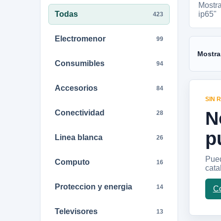
Mostr
Todas
ip65"
423
Electromenor
99
Mostra
Consumibles
94
Accesorios
84
SIN 
N
Conectividad
28
p
Linea blanca
26
Pued
Computo
16
cata
Proteccion y energia
14
Co
Televisores
13