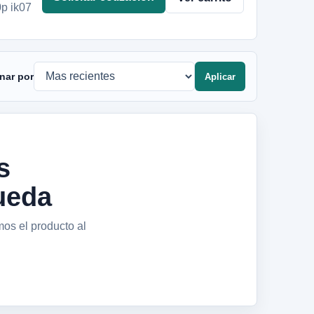
0p ik07
nar por
Aplicar
s
ueda
mos el producto al