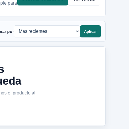
rple para
nar por
Aplicar
s
ueda
mos el producto al