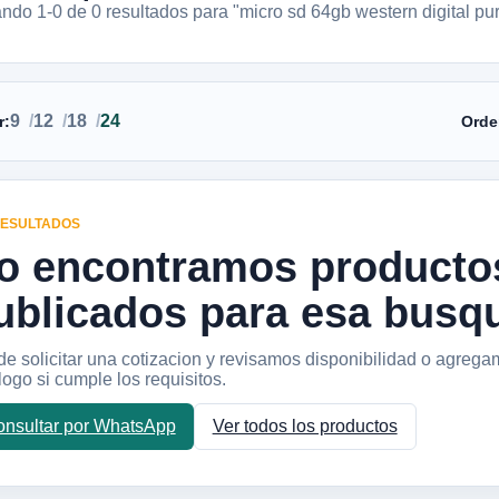
ando 1-
0
de
0
resultados
para "micro sd 64gb western digital pu
9
12
18
24
r:
Orde
RESULTADOS
o encontramos producto
ublicados para esa busq
e solicitar una cotizacion y revisamos disponibilidad o agrega
logo si cumple los requisitos.
nsultar por WhatsApp
Ver todos los productos