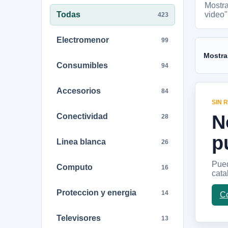
Mostr
Todas
video"
423
Electromenor
99
Mostra
Consumibles
94
Accesorios
84
SIN 
N
Conectividad
28
p
Linea blanca
26
Pued
Computo
16
cata
Proteccion y energia
14
Co
Televisores
13