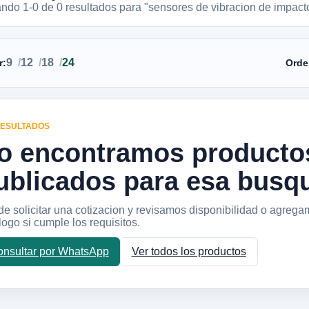
ando 1-
0
de
0
resultados
para "sensores de vibracion de impact
9
12
18
24
r:
Orde
RESULTADOS
o encontramos producto
ublicados para esa busq
e solicitar una cotizacion y revisamos disponibilidad o agrega
logo si cumple los requisitos.
nsultar por WhatsApp
Ver todos los productos