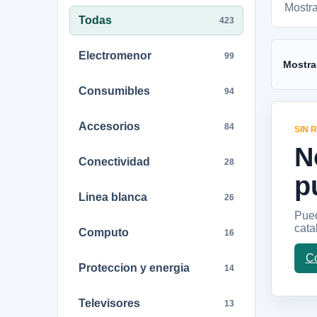
Mostr
Todas
423
Electromenor
99
Mostra
Consumibles
94
Accesorios
84
SIN 
N
Conectividad
28
p
Linea blanca
26
Pued
cata
Computo
16
Co
Proteccion y energia
14
Televisores
13