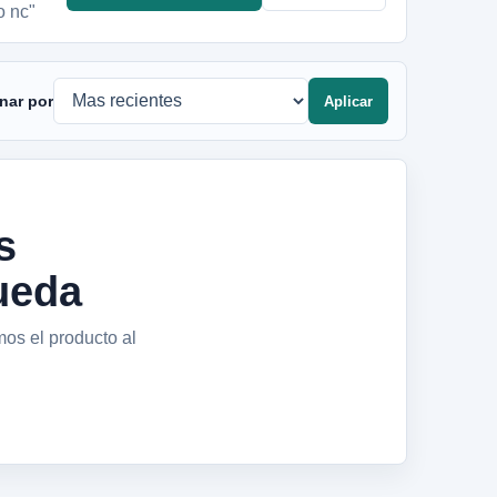
o nc"
nar por
Aplicar
s
ueda
mos el producto al