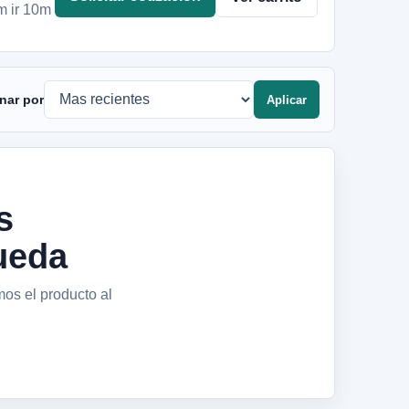
m ir 10m
nar por
Aplicar
s
ueda
mos el producto al