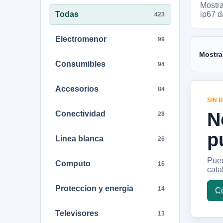
Mostr
Todas
ip67 
423
Electromenor
99
Mostra
Consumibles
94
Accesorios
84
SIN 
N
Conectividad
28
p
Linea blanca
26
Pued
Computo
16
cata
Proteccion y energia
14
Co
Televisores
13