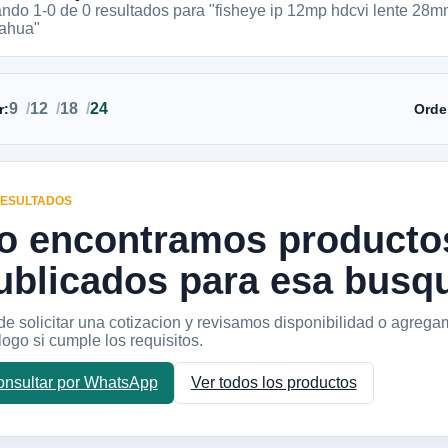
ando 1-
0
de
0
resultados
para "fisheye ip 12mp hdcvi lente 28m
dahua"
9
12
18
24
r:
Orde
RESULTADOS
o encontramos producto
ublicados para esa busq
e solicitar una cotizacion y revisamos disponibilidad o agrega
logo si cumple los requisitos.
nsultar por WhatsApp
Ver todos los productos