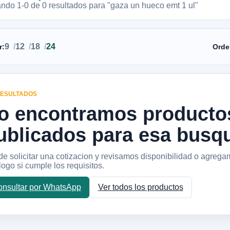
ando 1-
0
de
0
resultados
para "gaza un hueco emt 1 ul"
9
12
18
24
r:
Orde
RESULTADOS
o encontramos producto
ublicados para esa busq
e solicitar una cotizacion y revisamos disponibilidad o agrega
logo si cumple los requisitos.
nsultar por WhatsApp
Ver todos los productos