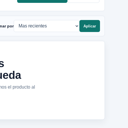
nar por
Aplicar
s
ueda
mos el producto al