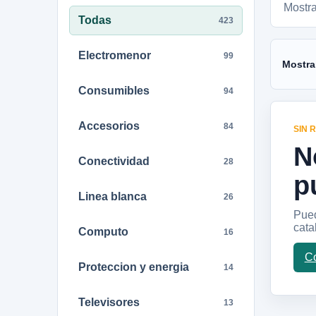
Mostr
Todas
423
Electromenor
99
Mostra
Consumibles
94
Accesorios
84
SIN 
N
Conectividad
28
p
Linea blanca
26
Pued
cata
Computo
16
Co
Proteccion y energia
14
Televisores
13