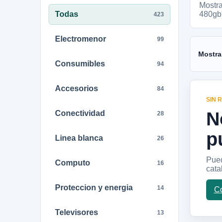
Mostr
Todas
480gb
423
Electromenor
99
Mostra
Consumibles
94
Accesorios
84
SIN 
N
Conectividad
28
p
Linea blanca
26
Pued
Computo
16
cata
Proteccion y energia
14
Co
Televisores
13