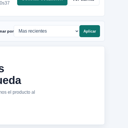
00s37
nar por
Aplicar
s
ueda
mos el producto al