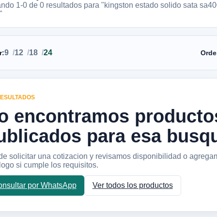
ando 1-
0
de
0
resultados
para "kingston estado solido sata sa4
"
9
12
18
24
r:
Orde
RESULTADOS
o encontramos producto
ublicados para esa busq
e solicitar una cotizacion y revisamos disponibilidad o agrega
logo si cumple los requisitos.
nsultar por WhatsApp
Ver todos los productos