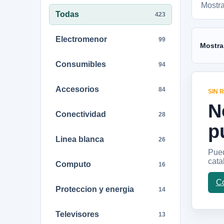
Mostr
Todas
423
Electromenor
99
Mostra
Consumibles
94
Accesorios
84
SIN 
N
Conectividad
28
p
Linea blanca
26
Pued
cata
Computo
16
Co
Proteccion y energia
14
Televisores
13