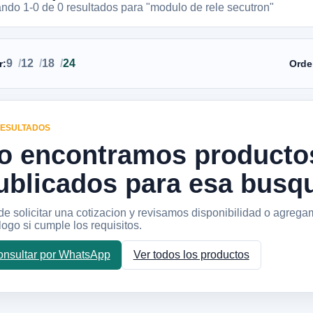
ando 1-
0
de
0
resultados
para "modulo de rele secutron"
9
12
18
24
r:
Orde
RESULTADOS
o encontramos producto
ublicados para esa busq
e solicitar una cotizacion y revisamos disponibilidad o agrega
logo si cumple los requisitos.
nsultar por WhatsApp
Ver todos los productos