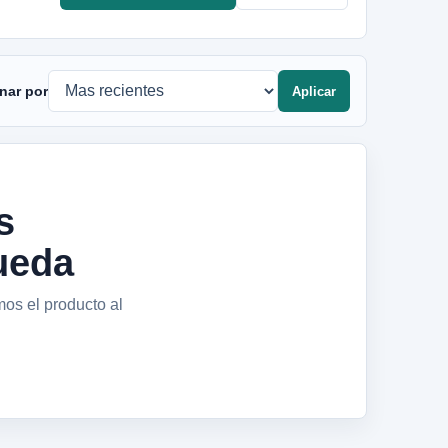
nar por
Aplicar
s
ueda
mos el producto al