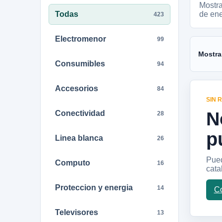
Mostr
Todas
de ene
423
Electromenor
99
Mostra
Consumibles
94
Accesorios
84
SIN 
N
Conectividad
28
p
Linea blanca
26
Pued
Computo
16
cata
Proteccion y energia
14
Co
Televisores
13