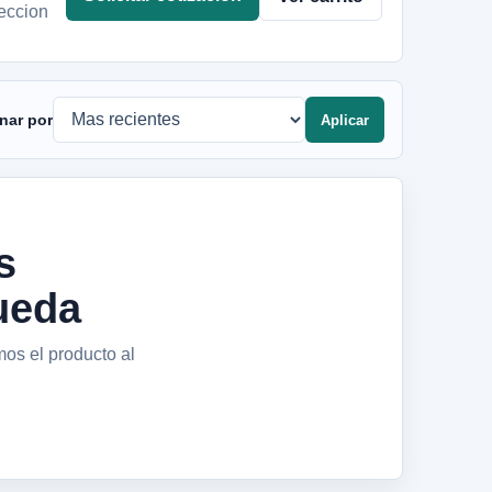
eccion
nar por
Aplicar
s
ueda
mos el producto al