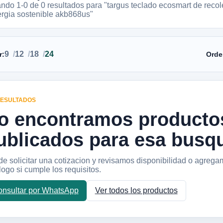
ando 1-
0
de
0
resultados
para "targus teclado ecosmart de recol
rgia sostenible akb868us"
9
12
18
24
r:
Orde
RESULTADOS
o encontramos producto
ublicados para esa busq
e solicitar una cotizacion y revisamos disponibilidad o agrega
logo si cumple los requisitos.
nsultar por WhatsApp
Ver todos los productos