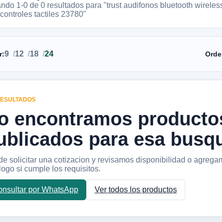
ando 1-
0
de
0
resultados
para "trust audifonos bluetooth wireles
 controles tactiles 23780"
9
12
18
24
r:
Orde
RESULTADOS
o encontramos producto
ublicados para esa busq
e solicitar una cotizacion y revisamos disponibilidad o agrega
logo si cumple los requisitos.
nsultar por WhatsApp
Ver todos los productos