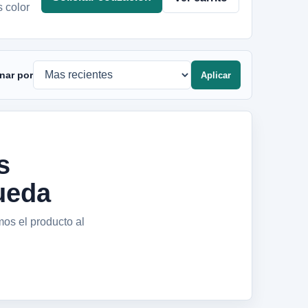
s color
nar por
Aplicar
s
ueda
mos el producto al