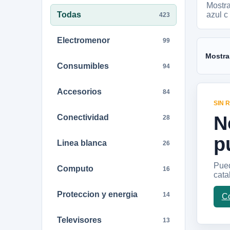
Mostr
Todas
azul c
423
Electromenor
99
Mostra
Consumibles
94
Accesorios
84
SIN 
N
Conectividad
28
p
Linea blanca
26
Pued
Computo
16
cata
Proteccion y energia
14
Co
Televisores
13