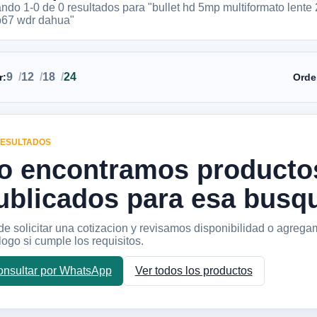
ando 1-
0
de
0
resultados
para "bullet hd 5mp multiformato lente
p67 wdr dahua"
9
12
18
24
r:
Orde
RESULTADOS
o encontramos producto
ublicados para esa busq
e solicitar una cotizacion y revisamos disponibilidad o agrega
logo si cumple los requisitos.
nsultar por WhatsApp
Ver todos los productos