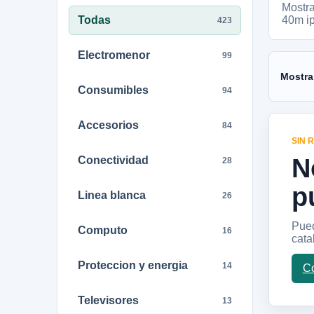
Mostr
Todas
40m i
423
Electromenor
99
Mostra
Consumibles
94
Accesorios
84
SIN 
N
Conectividad
28
p
Linea blanca
26
Pued
Computo
16
cata
Proteccion y energia
14
Co
Televisores
13