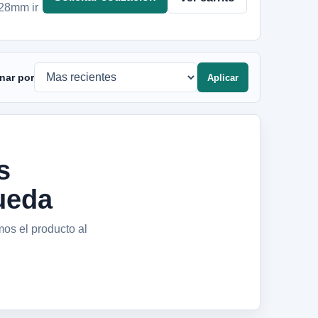
 28mm ir
nar por
Aplicar
s
ueda
mos el producto al