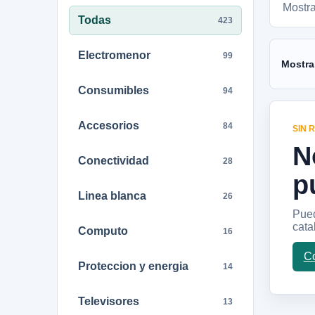
Mostr
Todas
423
Electromenor
99
Mostra
Consumibles
94
Accesorios
84
SIN 
N
Conectividad
28
p
Linea blanca
26
Pued
cata
Computo
16
Co
Proteccion y energia
14
Televisores
13