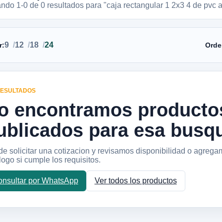
ando 1-
0
de
0
resultados
para "caja rectangular 1 2x3 4 de pvc 
9
12
18
24
r:
Orde
RESULTADOS
o encontramos producto
ublicados para esa busq
e solicitar una cotizacion y revisamos disponibilidad o agrega
logo si cumple los requisitos.
nsultar por WhatsApp
Ver todos los productos