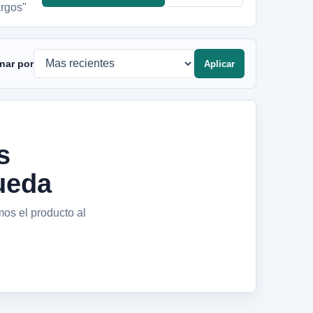
argos"
nar por
Aplicar
s
ueda
mos el producto al