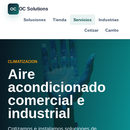
OC Solutions
OC
Soluciones
Tienda
Servicios
Industrias
Cotizar
Carrito
CLIMATIZACION
Aire
acondicionado
comercial e
industrial
Cotizamos e instalamos soluciones de