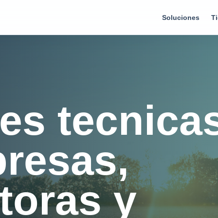
Soluciones
T
es tecnica
resas,
toras y