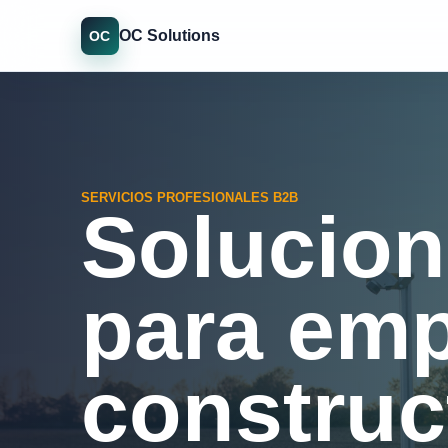
OC Solutions
OC
SERVICIOS PROFESIONALES B2B
Solucion
para emp
construc