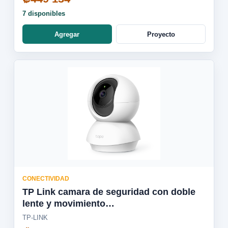
7 disponibles
Agregar
Proyecto
CONECTIVIDAD
TP Link camara de seguridad con doble
lente y movimiento
panoramico/inclinacion para interiores y
TP-LINK
exteriores - Tapo C246D