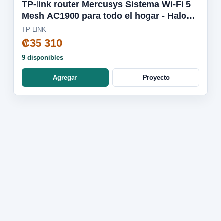
TP-link router Mercusys Sistema Wi-Fi 5
Mesh AC1900 para todo el hogar - Halo
H50G(2-pack)
TP-LINK
₡35 310
9 disponibles
Agregar
Proyecto