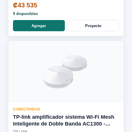
₡43 535
9 disponibles
Agregar
Proyecto
CONECTIVIDAD
TP-link amplificador sistema Wi-Fi Mesh
Inteligente de Doble Banda AC1300 -
Deco M5(2-Pack)
TP-LINK