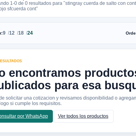
ando 1-
0
de
0
resultados
para "stingray cuerda de salto con con
rojo sfcuerda cont"
9
12
18
24
r:
Orde
RESULTADOS
o encontramos producto
ublicados para esa busq
e solicitar una cotizacion y revisamos disponibilidad o agrega
logo si cumple los requisitos.
nsultar por WhatsApp
Ver todos los productos