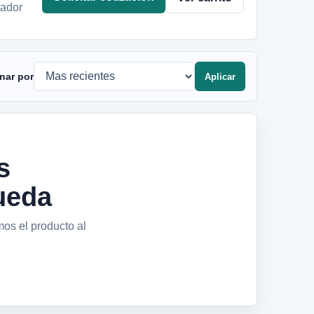
tador
nar por
Aplicar
s
ueda
mos el producto al