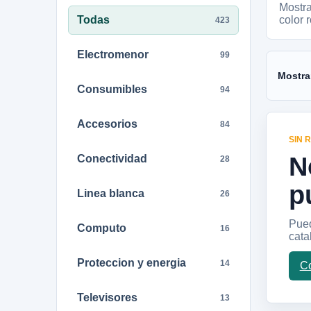
Mostr
Todas
color 
423
Electromenor
99
Mostra
Consumibles
94
Accesorios
84
SIN 
N
Conectividad
28
p
Linea blanca
26
Pued
Computo
16
cata
Proteccion y energia
14
Co
Televisores
13