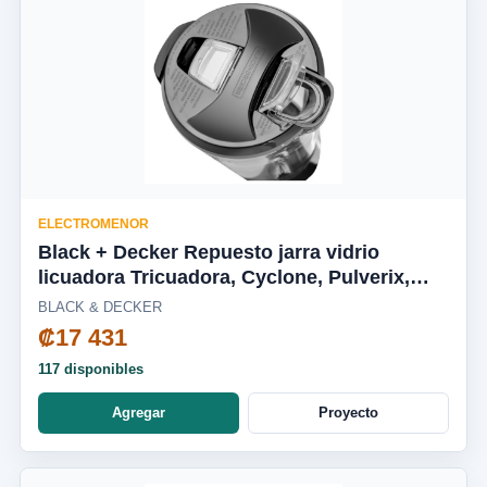
ELECTROMENOR
Black + Decker Repuesto jarra vidrio
licuadora Tricuadora, Cyclone, Pulverix,
Fusion Blade, silenciosa BL1650-04LA
BLACK & DECKER
₡17 431
117 disponibles
Agregar
Proyecto