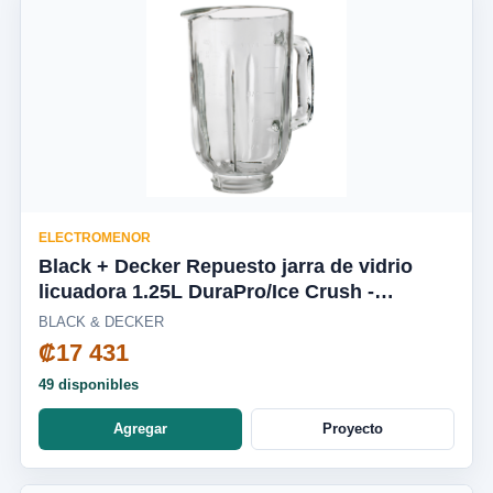
ELECTROMENOR
Black + Decker Repuesto jarra de vidrio
licuadora 1.25L DuraPro/Ice Crush -
BL2010WG-03LA
BLACK & DECKER
₡17 431
49 disponibles
Agregar
Proyecto