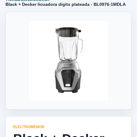
Black + Decker licuadora digits plateada - BL0976-1MDLA
ELECTROMENOR