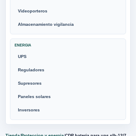
Videoporteros
Almacenamiento vigilancia
ENERGIA
UPS
Reguladores
Supresores
Paneles solares
Inversores
Tienda
/
Proteccion y energia
/
CDP bateria para ups slb-12/7