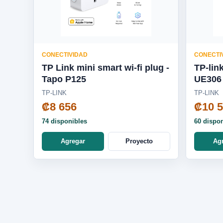
CONECTIVIDAD
CONECTI
TP Link mini smart wi-fi plug -
TP-lin
Tapo P125
UE306
TP-LINK
TP-LINK
₡8 656
₡10 
74 disponibles
60 dispo
Agregar
Proyecto
Ag