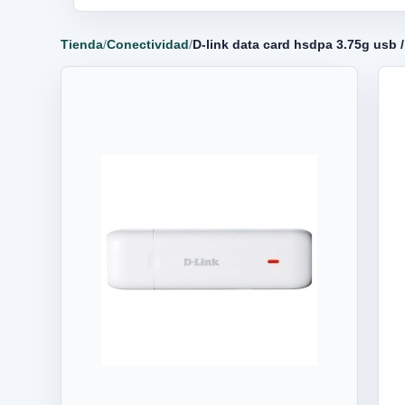
Tienda
/
Conectividad
/
D-link data card hsdpa 3.75g usb