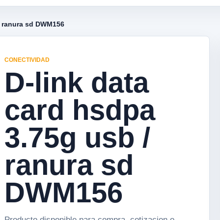
 / ranura sd DWM156
CONECTIVIDAD
D-link data
card hsdpa
3.75g usb /
ranura sd
DWM156
Producto disponible para compra, cotizacion o