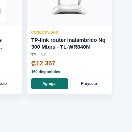
CONECTIVIDAD
s
TP-link router inalambrico Nq
300 Mbps - TL-WR840N
TP-LINK
₡12 367
160 disponibles
ecto
Agregar
Proyecto