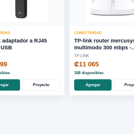
VIDAD
CONECTIVIDAD
k adaptador a RJ45
TP-link router mercusy
 USB
multimodo 300 mbps -
MW306R
TP-LINK
599
₡11 065
nibles
188 disponibles
regar
Proyecto
Agregar
Proy