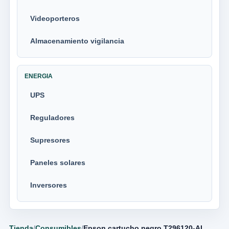
Videoporteros
Almacenamiento vigilancia
ENERGIA
UPS
Reguladores
Supresores
Paneles solares
Inversores
Tienda
/
Consumibles
/
Epson cartucho negro T296120-AL