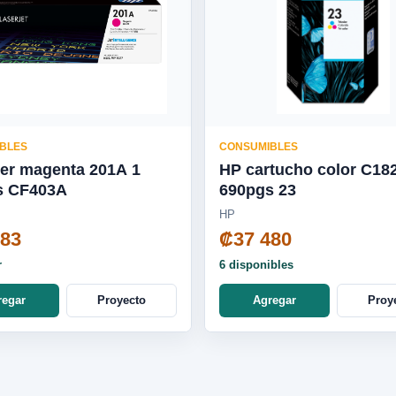
BLES
CONSUMIBLES
er magenta 201A 1
HP cartucho color C18
s CF403A
690pgs 23
HP
583
₡37 480
r
6 disponibles
regar
Proyecto
Agregar
Proy