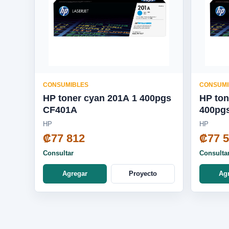
CONSUMIBLES
CONSUMI
HP toner cyan 201A 1 400pgs
HP ton
CF401A
400pg
HP
HP
₡77 812
₡77 
Consultar
Consulta
Agregar
Proyecto
Ag