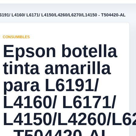
 L6191/ L4160/ L6171/ L4150/L4260/L6270/L14150 - T504420-AL
CONSUMIBLES
Epson botella
tinta amarilla
para L6191/
L4160/ L6171/
L4150/L4260/L6
- T504420-AL