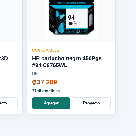
CONSUMIBLES
23D
HP cartucho negro 450Pgs
#94 C8765WL
HP
₡37 209
37 disponibles
ecto
Agregar
Proyecto