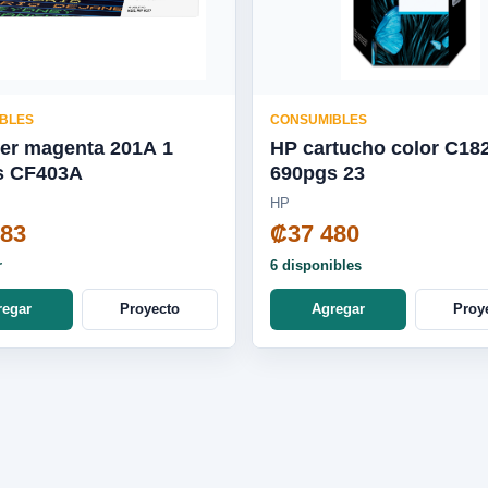
BLES
CONSUMIBLES
er magenta 201A 1
HP cartucho color C18
s CF403A
690pgs 23
HP
583
₡37 480
r
6 disponibles
regar
Proyecto
Agregar
Proy