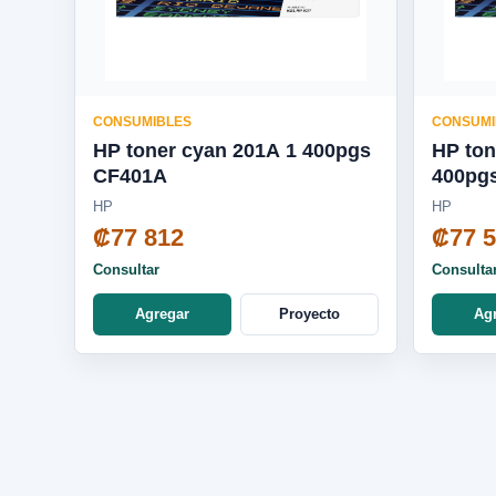
CONSUMIBLES
CONSUMI
HP toner cyan 201A 1 400pgs
HP ton
CF401A
400pg
HP
HP
₡77 812
₡77 
Consultar
Consulta
Agregar
Proyecto
Ag