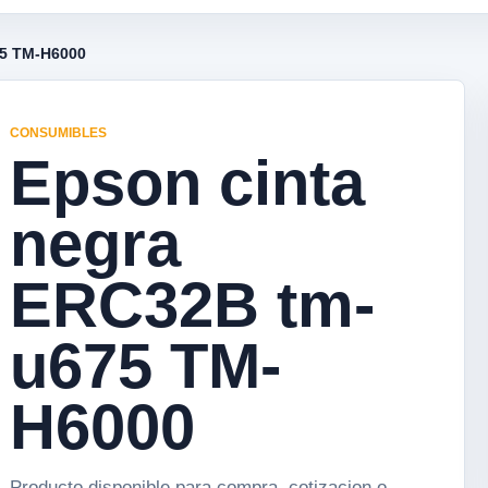
75 TM-H6000
CONSUMIBLES
Epson cinta
negra
ERC32B tm-
u675 TM-
H6000
Producto disponible para compra, cotizacion o