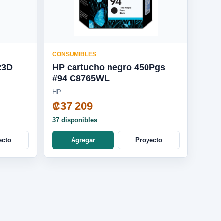
CONSUMIBLES
23D
HP cartucho negro 450Pgs
#94 C8765WL
HP
₡37 209
37 disponibles
ecto
Agregar
Proyecto