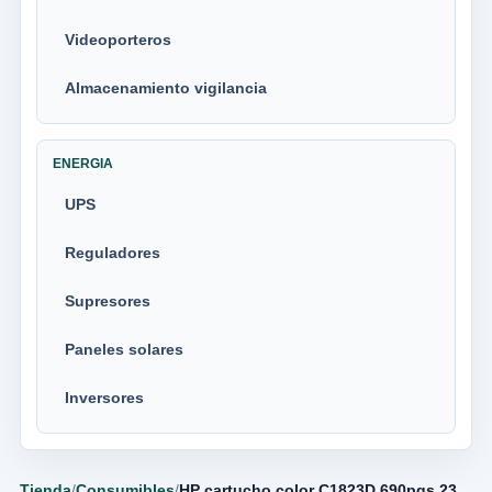
Videoporteros
Almacenamiento vigilancia
ENERGIA
UPS
Reguladores
Supresores
Paneles solares
Inversores
Tienda
/
Consumibles
/
HP cartucho color C1823D 690pgs 23