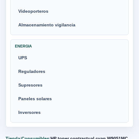
Videoporteros
Almacenamiento vigilancia
ENERGIA
UPS
Reguladores
Supresores
Paneles solares
Inversores
Tienda
/
Consumibles
/
HP toner contractual cyan W9051MC