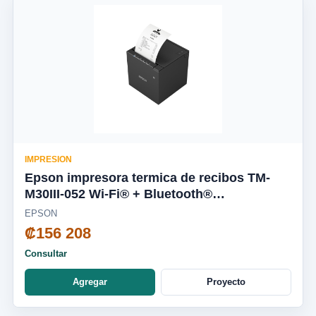
IMPRESION
Epson impresora termica de recibos TM-
M30III-052 Wi-Fi® + Bluetooth®
C31CK50052
EPSON
₡156 208
Consultar
Agregar
Proyecto