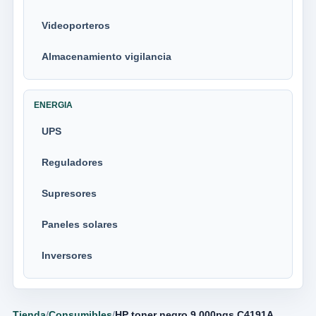
Videoporteros
Almacenamiento vigilancia
ENERGIA
UPS
Reguladores
Supresores
Paneles solares
Inversores
Tienda
/
Consumibles
/
HP toner negro 9 000pgs C4191A