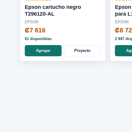
Epson cartucho negro
Epson 
T296120-AL
para L1250 / L3250 / L5590 -
T5441
EPSON
EPSON
₡7 616
₡8 7
61 disponibles
2 847 dis
Agregar
Proyecto
Ag