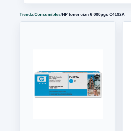
Tienda
/
Consumibles
/
HP toner cian 6 000pgs C4192A