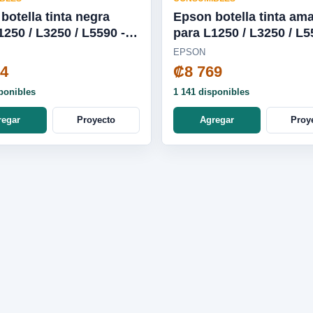
botella tinta negra
Epson botella tinta ama
para L1250 / L3250 / L5590 -
20-AL
T544420-AL
EPSON
24
₡8 769
ponibles
1 141 disponibles
regar
Proyecto
Agregar
Proy