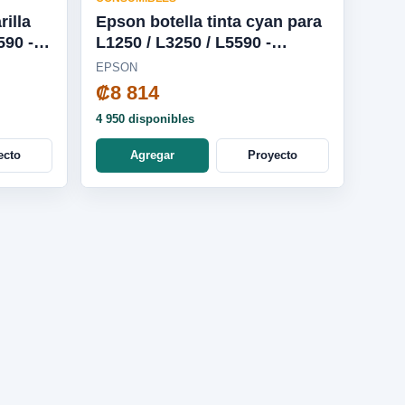
rilla
Epson botella tinta cyan para
L1250 / L3250 / L5590 -
T544220-AL
EPSON
₡8 814
4 950 disponibles
ecto
Agregar
Proyecto