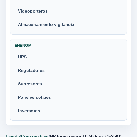
Videoporteros
Almacenamiento vigilancia
ENERGIA
UPS
Reguladores
Supresores
Paneles solares
Inversores
Tienda
/
Consumibles
/
HP toner negro 10 500pgs CE250X