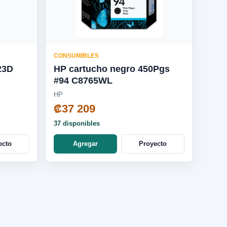
CONSUMIBLES
23D
HP cartucho negro 450Pgs
#94 C8765WL
HP
₡37 209
37 disponibles
ecto
Agregar
Proyecto