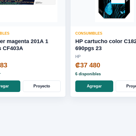
BLES
CONSUMIBLES
er magenta 201A 1
HP cartucho color C18
s CF403A
690pgs 23
HP
583
₡37 480
r
6 disponibles
regar
Proyecto
Agregar
Proy