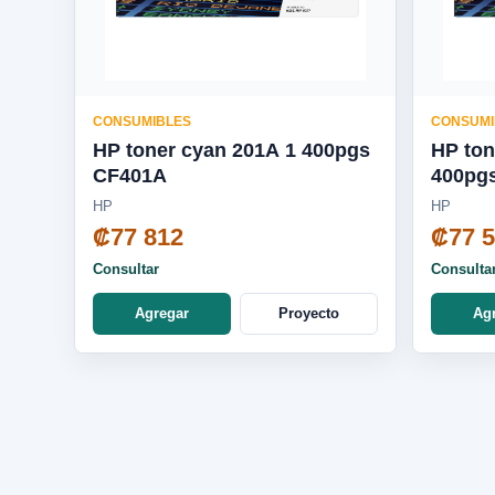
CONSUMIBLES
CONSUMI
HP toner cyan 201A 1 400pgs
HP ton
CF401A
400pg
HP
HP
₡77 812
₡77 
Consultar
Consulta
Agregar
Proyecto
Ag