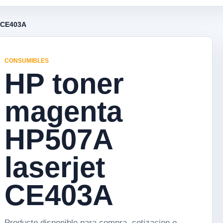
t CE403A
CONSUMIBLES
HP toner
magenta
HP507A
laserjet
CE403A
Producto disponible para compra, cotizacion o