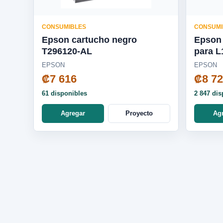
CONSUMIBLES
CONSUMI
Epson cartucho negro
Epson 
T296120-AL
para L1250 / L3250 / L5590 -
T5441
EPSON
EPSON
₡7 616
₡8 7
61 disponibles
2 847 dis
Agregar
Proyecto
Ag