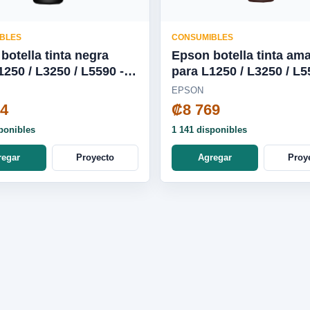
BLES
CONSUMIBLES
botella tinta negra
Epson botella tinta ama
para L1250 / L3250 / L5590 -
20-AL
T544420-AL
EPSON
24
₡8 769
ponibles
1 141 disponibles
regar
Proyecto
Agregar
Proy