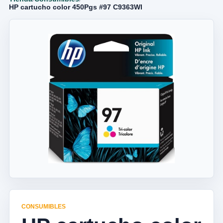
HP cartucho color 450Pgs #97 C9363Wl
CONSUMIBLES