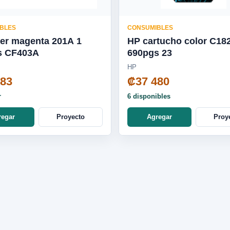
BLES
CONSUMIBLES
er magenta 201A 1
HP cartucho color C18
s CF403A
690pgs 23
HP
583
₡37 480
r
6 disponibles
regar
Proyecto
Agregar
Proy