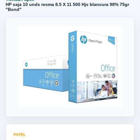
HP caja 10 unds resma 8.5 X 11 500 Hjs blancura 98% 75gr
"Bond"
PAPEL