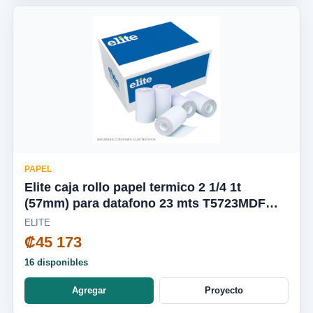
PAPEL
Elite caja rollo papel termico 2 1/4 1t
(57mm) para datafono 23 mts T5723MDF
162und
ELITE
₡45 173
16 disponibles
Agregar
Proyecto