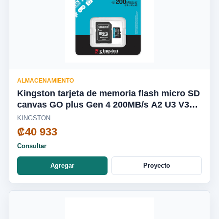
ALMACENAMIENTO
Kingston tarjeta de memoria flash micro SD
canvas GO plus Gen 4 200MB/s A2 U3 V30
tarjeta con adaptador - SDCG4/256GB
KINGSTON
₡40 933
Consultar
Agregar
Proyecto