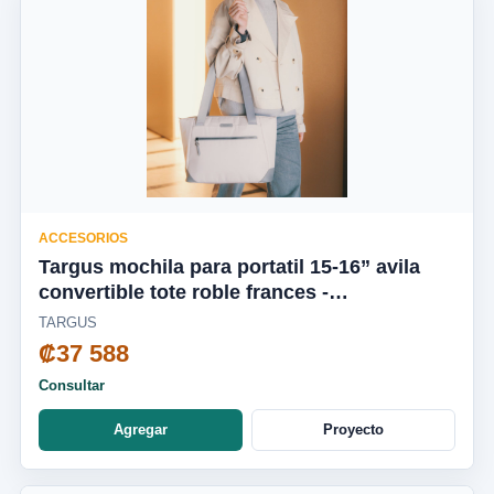
ACCESORIOS
Targus mochila para portatil 15-16” avila
convertible tote roble frances -
TBA00113GL
TARGUS
₡37 588
Consultar
Agregar
Proyecto