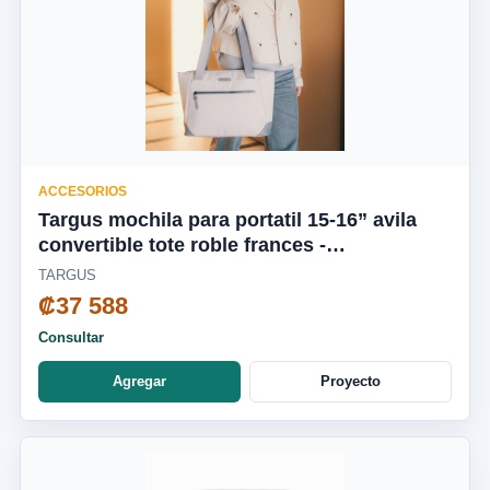
ACCESORIOS
Targus mochila para portatil 15-16” avila
convertible tote roble frances -
TBA00113GL
TARGUS
₡37 588
Consultar
Agregar
Proyecto