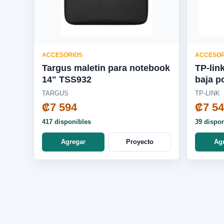
ACCESORIOS
ACCESOR
Targus maletin para notebook
TP-lin
14" TSS932
baja p
TARGUS
TP-LINK
₡7 594
₡7 5
417 disponibles
39 dispo
Agregar
Proyecto
Ag