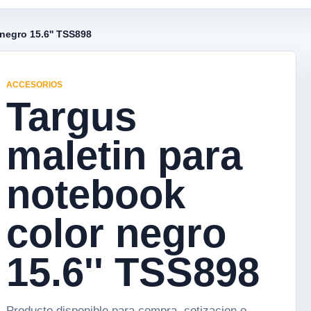
negro 15.6'' TSS898
ACCESORIOS
Targus
maletin para
notebook
color negro
15.6'' TSS898
Producto disponible para compra, cotizacion o