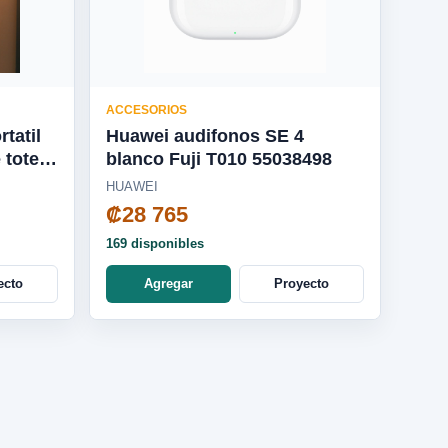
ACCESORIOS
tatil
Huawei audifonos SE 4
 tote
blanco Fuji T010 55038498
113GL
HUAWEI
₡28 765
169 disponibles
ecto
Agregar
Proyecto