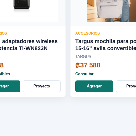
IOS
ACCESORIOS
k adaptadores wireless
Targus mochila para por
otencia Tl-WN823N
15-16” avila convertible
roble frances - TBA00
TARGUS
48
₡37 588
nibles
Consultar
regar
Proyecto
Agregar
Proy