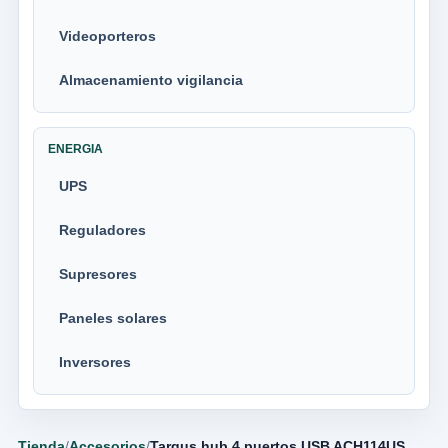
Videoporteros
Almacenamiento vigilancia
ENERGIA
UPS
Reguladores
Supresores
Paneles solares
Inversores
Tienda
/
Accesorios
/
Targus hub 4 puertos USB ACH114US