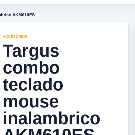
mbrico AKM610ES
ACCESORIOS
Targus
combo
teclado
mouse
inalambrico
AKM610ES