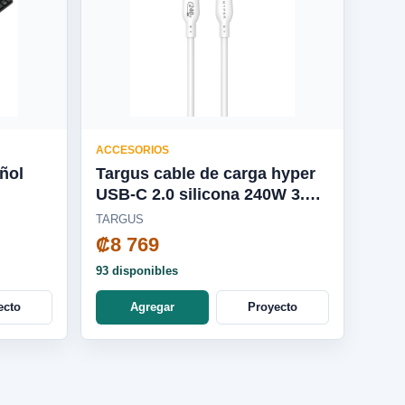
ACCESORIOS
ñol
Targus cable de carga hyper
USB-C 2.0 silicona 240W 3.3'
blanco - HJ4001WHGL
TARGUS
₡8 769
93 disponibles
ecto
Agregar
Proyecto