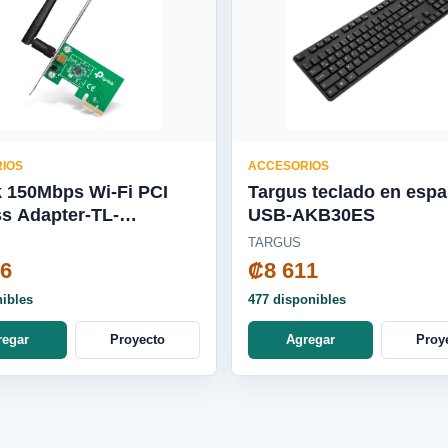
IOS
ACCESORIOS
k 150Mbps Wi-Fi PCI
Targus teclado en espa
s Adapter-TL-
USB-AKB30ES
1ND
TARGUS
36
₡8 611
nibles
477 disponibles
regar
Proyecto
Agregar
Proy