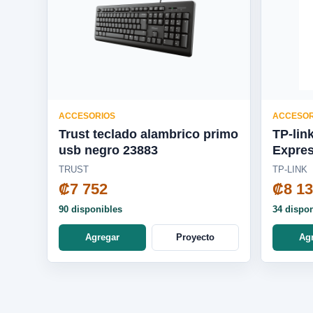
ACCESORIOS
ACCESOR
Trust teclado alambrico primo
TP-lin
usb negro 23883
Expres
WN78
TRUST
TP-LINK
₡7 752
₡8 1
90 disponibles
34 dispo
Agregar
Proyecto
Ag