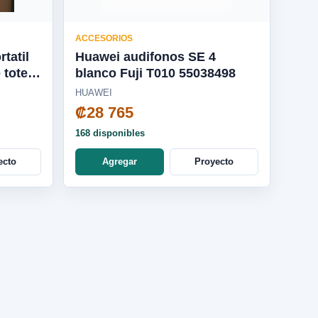
ACCESORIOS
tatil
Huawei audifonos SE 4
 tote
blanco Fuji T010 55038498
113GL
HUAWEI
₡28 765
168 disponibles
ecto
Agregar
Proyecto