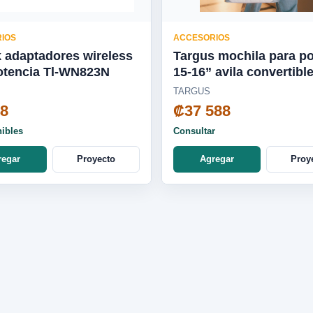
IOS
ACCESORIOS
k adaptadores wireless
Targus mochila para por
otencia Tl-WN823N
15-16” avila convertible
roble frances - TBA00
TARGUS
48
₡37 588
nibles
Consultar
regar
Proyecto
Agregar
Proy