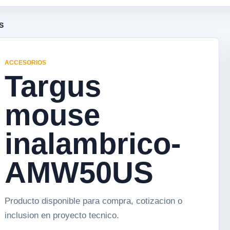
S
ACCESORIOS
Targus
mouse
inalambrico-
AMW50US
Producto disponible para compra, cotizacion o
inclusion en proyecto tecnico.