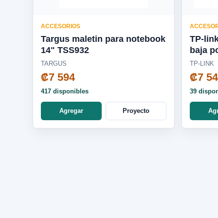
ACCESORIOS
ACCESOR
Targus maletin para notebook
TP-lin
14" TSS932
baja p
TARGUS
TP-LINK
₡7 594
₡7 5
417 disponibles
39 dispo
Agregar
Proyecto
Ag