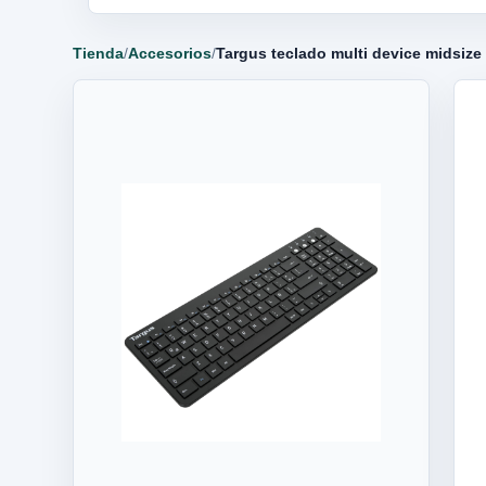
Tienda
/
Accesorios
/
Targus teclado multi device midsiz