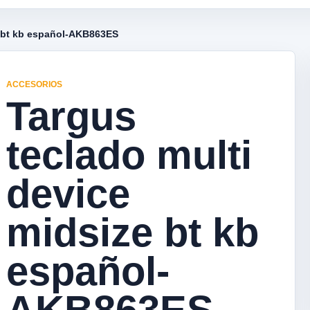
e bt kb español-AKB863ES
ACCESORIOS
Targus
teclado multi
device
midsize bt kb
español-
AKB863ES