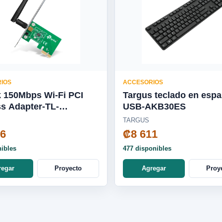
IOS
ACCESORIOS
k 150Mbps Wi-Fi PCI
Targus teclado en espa
s Adapter-TL-
USB-AKB30ES
1ND
TARGUS
36
₡8 611
nibles
477 disponibles
regar
Proyecto
Agregar
Proy