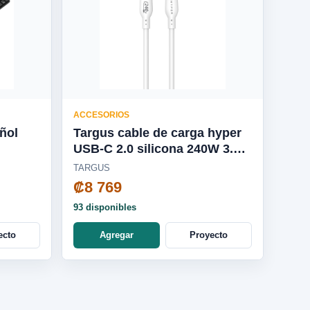
ACCESORIOS
ñol
Targus cable de carga hyper
USB-C 2.0 silicona 240W 3.3'
blanco - HJ4001WHGL
TARGUS
₡8 769
93 disponibles
ecto
Agregar
Proyecto