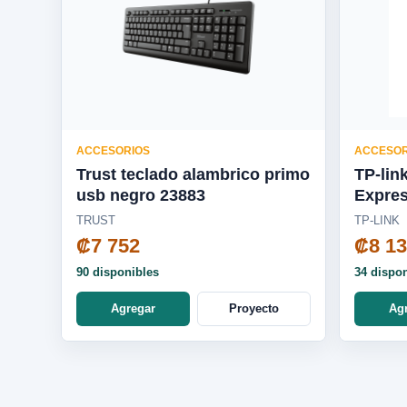
ACCESORIOS
ACCESOR
Trust teclado alambrico primo
TP-lin
usb negro 23883
Expres
WN78
TRUST
TP-LINK
₡7 752
₡8 1
90 disponibles
34 dispo
Agregar
Proyecto
Ag