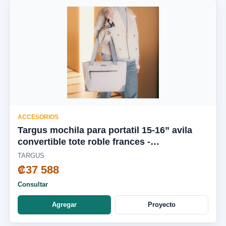
ACCESORIOS
Targus mochila para portatil 15-16” avila
convertible tote roble frances -
TBA00113GL
TARGUS
₡37 588
Consultar
Agregar
Proyecto