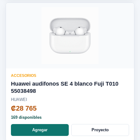
ACCESORIOS
Huawei audifonos SE 4 blanco Fuji T010
55038498
HUAWEI
₡28 765
169 disponibles
Agregar
Proyecto