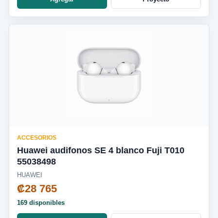
ACCESORIOS
Huawei audifonos SE 4 blanco Fuji T010
55038498
HUAWEI
₡28 765
169 disponibles