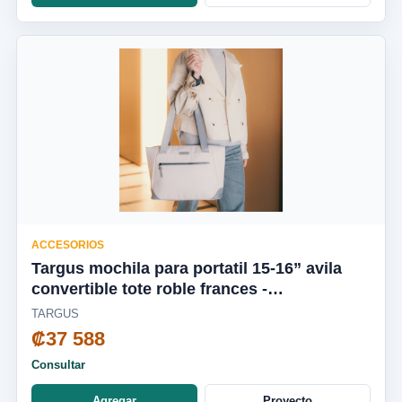
ACCESORIOS
Targus mochila para portatil 15-16” avila
convertible tote roble frances -
TBA00113GL
TARGUS
₡37 588
Consultar
Agregar
Proyecto