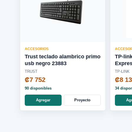
ACCESORIOS
ACCESOR
Trust teclado alambrico primo
TP-lin
usb negro 23883
Expres
WN78
TRUST
TP-LINK
₡7 752
₡8 1
90 disponibles
34 dispo
Agregar
Proyecto
Ag