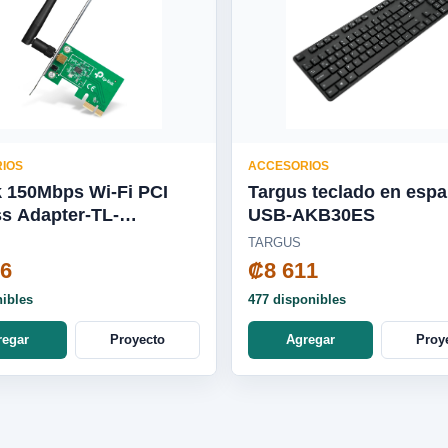
IOS
ACCESORIOS
k 150Mbps Wi-Fi PCI
Targus teclado en espa
s Adapter-TL-
USB-AKB30ES
1ND
TARGUS
36
₡8 611
nibles
477 disponibles
regar
Proyecto
Agregar
Proy