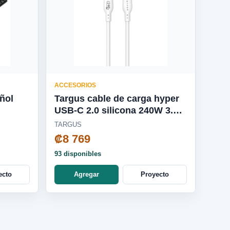
ACCESORIOS
ñol
Targus cable de carga hyper
USB-C 2.0 silicona 240W 3.3'
blanco - HJ4001WHGL
TARGUS
₡8 769
93 disponibles
ecto
Agregar
Proyecto