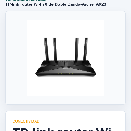
TP-link router Wi-Fi 6 de Doble Banda-Archer AX23
CONECTIVIDAD