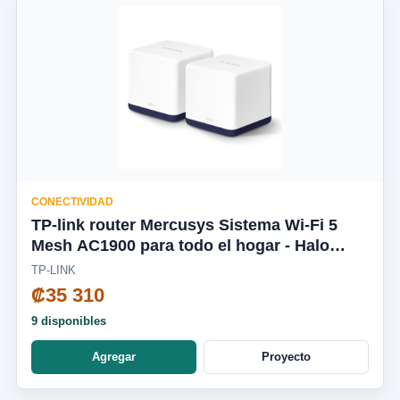
CONECTIVIDAD
TP-link router Mercusys Sistema Wi-Fi 5
Mesh AC1900 para todo el hogar - Halo
H50G(2-pack)
TP-LINK
₡35 310
9 disponibles
Agregar
Proyecto