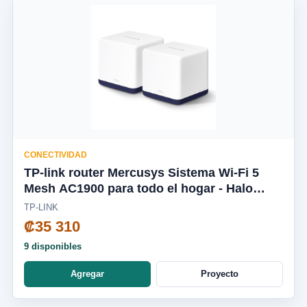
CONECTIVIDAD
TP-link router Mercusys Sistema Wi-Fi 5
Mesh AC1900 para todo el hogar - Halo
H50G(2-pack)
TP-LINK
₡35 310
9 disponibles
Agregar
Proyecto